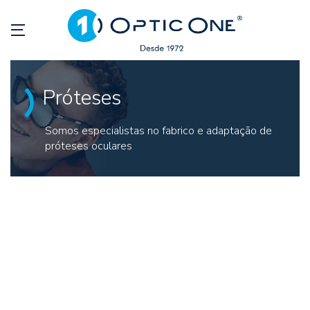
Próteses
Somos especialistas no fabrico e adaptação de
próteses oculares