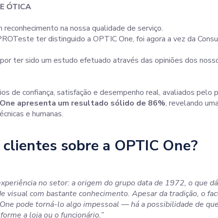
E ÓTICA
reconhecimento na nossa qualidade de serviço.
Teste ter distinguido a OPTIC One, foi agora a vez da Consum
por ter sido um estudo efetuado através das opiniões dos nosso
ios de confiança, satisfação e desempenho real, avaliados pelo p
One apresenta um resultado sólido de 86%
, revelando uma
écnicas e humanas.
 clientes sobre a OPTIC One?
xperiência no setor: a origem do grupo data de 1972, o que d
de visual
com bastante conhecimento. Apesar da tradição, o fact
One pode torná-lo algo impessoal — há a
possibilidade de qu
forme a loja ou o funcionário.”