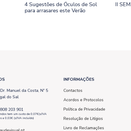
4 Sugestões de Óculos de Sol
II SE
para arrasares este Verão
OS
INFORMAÇÕES
 Dr. Manuel da Costa, Nº 5
Contactos
gal do Sal
Acordos e Protocolos
Política de Privacidade
 808 203 901
undos tem um custo de 0,07€(s/IVA
Resolução de Litígios
es a 0,03€ (s/IVA incluído)
Livro de Reclamações
audevisual.pt