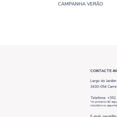
CAMPANHA VERÃO
CONTACTE-N
Largo do Jardim
3430-054 Carre
Telefone: +351
*os primeiros 60 seg
incluído) e os seguint
E-mail:
geral@s